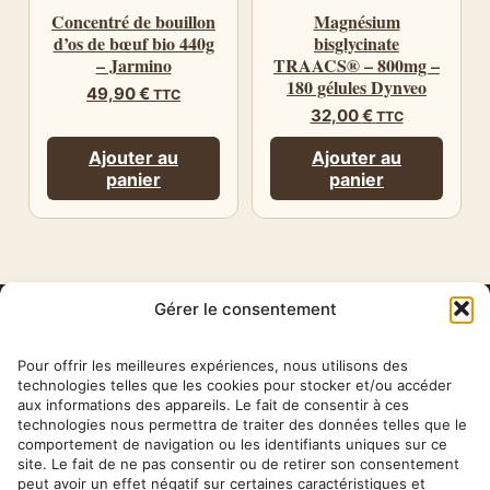
Concentré de bouillon
Magnésium
d’os de bœuf bio 440g
bisglycinate
– Jarmino
TRAACS® – 800mg –
180 gélules Dynveo
49,90
€
TTC
32,00
€
TTC
Ajouter au
Ajouter au
panier
panier
Gérer le consentement
HERBA
BARONA
Pour offrir les meilleures expériences, nous utilisons des
technologies telles que les cookies pour stocker et/ou accéder
aux informations des appareils. Le fait de consentir à ces
✉ contact@herbabarona.com
technologies nous permettra de traiter des données telles que le
comportement de navigation ou les identifiants uniques sur ce
site. Le fait de ne pas consentir ou de retirer son consentement
peut avoir un effet négatif sur certaines caractéristiques et