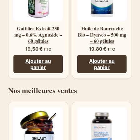
Gattilier Extrait 250
Huile de Bourrache
mg – 0,6% Agnuside –
Bio – Dynveo – 500 mg
60 gélules
– 60 gélules
19,50
€
19,80
€
TTC
TTC
Ajouter au
Ajouter au
panier
panier
Nos meilleures ventes