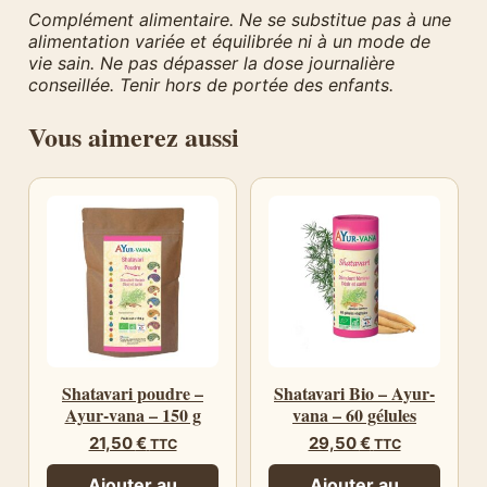
Complément alimentaire. Ne se substitue pas à une
alimentation variée et équilibrée ni à un mode de
vie sain. Ne pas dépasser la dose journalière
conseillée. Tenir hors de portée des enfants.
Vous aimerez aussi
Shatavari poudre –
Shatavari Bio – Ayur-
Ayur-vana – 150 g
vana – 60 gélules
21,50
€
29,50
€
TTC
TTC
Ajouter au
Ajouter au