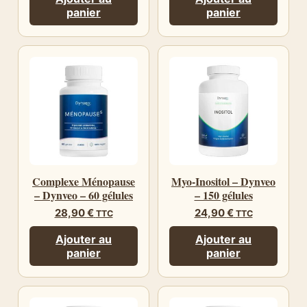
panier
panier
Complexe Ménopause
Myo-Inositol – Dynveo
– Dynveo – 60 gélules
– 150 gélules
28,90
€
24,90
€
TTC
TTC
Ajouter au
Ajouter au
panier
panier