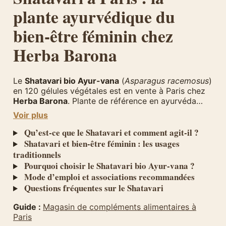
plante ayurvédique du
bien-être féminin chez
Herba Barona
Le
Shatavari bio Ayur-vana
(
Asparagus racemosus
)
en 120 gélules végétales est en vente à Paris chez
Herba Barona
. Plante de référence en ayurvéda
pour le bien-être féminin, le Shatavari accompagne
Voir plus
les femmes à chaque étape de leur vie.
Qu’est-ce que le Shatavari et comment agit-il ?
Shatavari et bien-être féminin : les usages
traditionnels
Pourquoi choisir le Shatavari bio Ayur-vana ?
Mode d’emploi et associations recommandées
Questions fréquentes sur le Shatavari
Guide :
Magasin de compléments alimentaires à
Paris