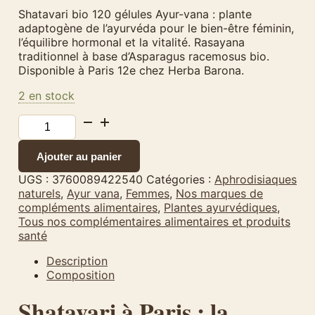
Shatavari bio 120 gélules Ayur-vana : plante
adaptogène de l’ayurvéda pour le bien-être féminin,
l’équilibre hormonal et la vitalité. Rasayana
traditionnel à base d’Asparagus racemosus bio.
Disponible à Paris 12e chez Herba Barona.
2 en stock
quantité
de
Shatavari
Ajouter au panier
Bio
–
UGS :
3760089422540
Catégories :
Aphrodisiaques
Ayur-
naturels
,
Ayur vana
,
Femmes
,
Nos marques de
vana
compléments alimentaires
,
Plantes ayurvédiques
,
–
Tous nos complémentaires alimentaires et produits
120
santé
gélules
Description
Composition
Shatavari à Paris : la