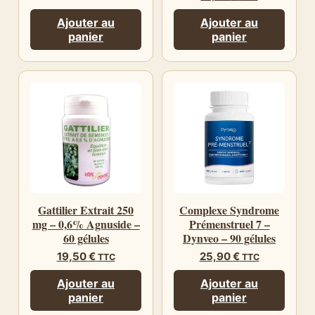
Ajouter au
Ajouter au
panier
panier
Gattilier Extrait 250
Complexe Syndrome
mg – 0,6% Agnuside –
Prémenstruel 7 –
60 gélules
Dynveo – 90 gélules
19,50
€
25,90
€
TTC
TTC
Ajouter au
Ajouter au
panier
panier