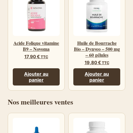
Acide Folique vitamine
Huile de Bourrache
B9 – Novoma
Bio – Dynveo – 500 mg
– 60 gélules
17,90
€
TTC
19,80
€
TTC
Ajouter au
Ajouter au
panier
panier
Nos meilleures ventes