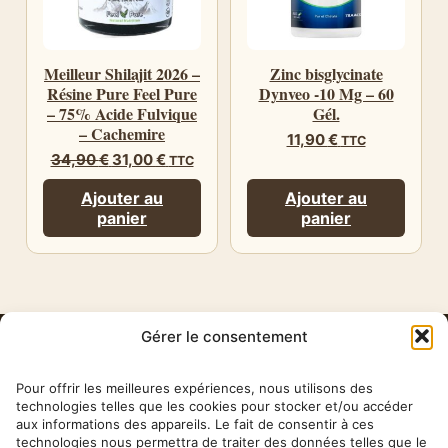
Meilleur Shilajit 2026 –
Zinc bisglycinate
Résine Pure Feel Pure
Dynveo -10 Mg – 60
– 75% Acide Fulvique
Gél.
– Cachemire
11,90
€
TTC
Le
Le
34,90
€
31,00
€
TTC
prix
prix
initial
actuel
Ajouter au
Ajouter au
était :
est :
panier
panier
34,90 €.
31,00 €.
Gérer le consentement
HERBA
BARONA
Pour offrir les meilleures expériences, nous utilisons des
technologies telles que les cookies pour stocker et/ou accéder
aux informations des appareils. Le fait de consentir à ces
✉ contact@herbabarona.com
technologies nous permettra de traiter des données telles que le