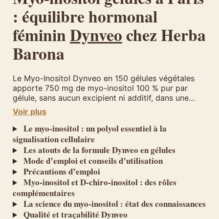
: équilibre hormonal
féminin
Dynveo
chez Herba
Barona
Le Myo-Inositol Dynveo en 150 gélules végétales
apporte 750 mg de myo-inositol 100 % pur par
gélule, sans aucun excipient ni additif, dans une
enveloppe en pullulan d’origine végétale. Disponible
Voir plus
à Paris chez Herba Barona, ce format gélules offre
une posologie modulable de 3 à 5 gélules par jour.
Le myo-inositol : un polyol essentiel à la
signalisation cellulaire
Les atouts de la formule Dynveo en gélules
Mode d’emploi et conseils d’utilisation
Précautions d’emploi
Myo-inositol et D-chiro-inositol : des rôles
complémentaires
La science du myo-inositol : état des connaissances
Qualité et traçabilité Dynveo