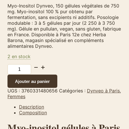
Myo-Inositol Dynveo, 150 gélules végétales de 750
mg. Myo-inositol 100 % pur obtenu par
fermentation, sans excipients ni additifs. Posologie
modulable : 3 à 5 gélules par jour (2 250 à 3 750
mg). Gélule en pullulan, vegan, sans gluten, fabrique
en France. Disponible à Paris 12e chez Herba
Barona, magasin spécialisé en compléments
alimentaires Dynveo.
2 en stock
quantité
de
Myo-
Ajouter au panier
Inositol
–
UGS :
3760331480656
Catégories :
Dynveo à Paris
,
Dynveo
Femmes
–
150
Description
gélules
Composition
Myo-inositol gélules à Paris