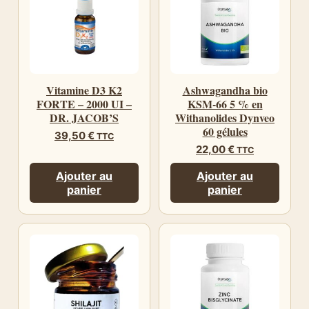
Vitamine D3 K2
Ashwagandha bio
FORTE – 2000 UI –
KSM-66 5 % en
DR. JACOB’S
Withanolides Dynveo
60 gélules
39,50
€
TTC
22,00
€
TTC
Ajouter au
Ajouter au
panier
panier