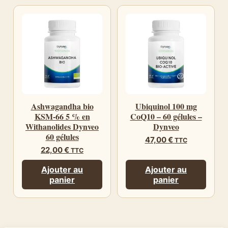
Ashwagandha bio
Ubiquinol 100 mg
KSM-66 5 % en
CoQ10 – 60 gélules –
Withanolides Dynveo
Dynveo
60 gélules
47,00
€
TTC
22,00
€
TTC
Ajouter au
Ajouter au
panier
panier