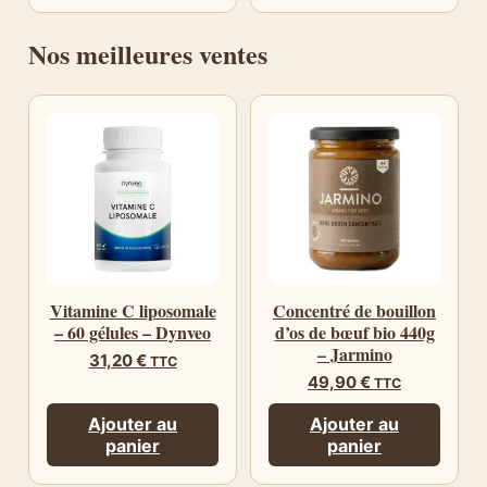
Nos meilleures ventes
Vitamine C liposomale
Concentré de bouillon
– 60 gélules – Dynveo
d’os de bœuf bio 440g
– Jarmino
31,20
€
TTC
49,90
€
TTC
Ajouter au
Ajouter au
panier
panier