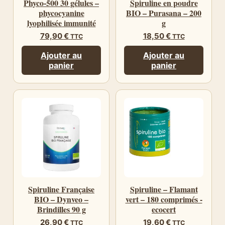
Phyco-500 30 gélules –
Spiruline en poudre
phycocyanine
BIO – Purasana – 200
lyophilisée immunité
g
79,90
€
18,50
€
TTC
TTC
Ajouter au
Ajouter au
panier
panier
Spiruline Française
Spiruline – Flamant
BIO – Dynveo –
vert – 180 comprimés -
Brindilles 90 g
ecocert
26,90
€
19,60
€
TTC
TTC