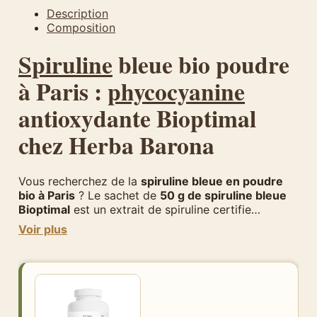
Description
Composition
Spiruline
bleue bio poudre
à Paris :
phycocyanine
antioxydante Bioptimal
chez Herba Barona
Vous recherchez de la
spiruline bleue en poudre
bio à Paris
? Le sachet de
50 g de spiruline bleue
Bioptimal
est un extrait de spiruline certifie
biologique, riche en
phycocyanine
, le pigment
Voir plus
naturel responsable de sa couleur bleue intense et
éclatante. Disponible chez
Herba Barona dans le
12e arrondissement de Paris
au prix de
27,95
euros
, cette spiruline bleue de qualité supérieure
provient d’Asie et a été contrôlée puis conditionnée
dans un atelier en France.