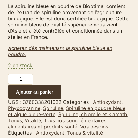
La spiruline bleue en poudre de Bioptimal contient
de l’extrait de spiruline provenant de l’agriculture
biologique. Elle est donc certifiée biologique. Cette
spiruline bleue de qualité supérieure nous vient
d’Asie et a été contrôlée et conditionnée dans un
atelier en France.
Achetez dès maintenant la spiruline bleue en
poudre.
2 en stock
quantité
de
Spiruline
Ajouter au panier
bleue
en
UGS :
3760338201032
Catégories :
Antioxydant
,
poudre
Phycocyanine
,
Spiruline
,
Spiruline en poudre bleue
bio
et algue bleue-verte
,
Spiruline, chlorelle et klamath
,
50
Tonus, Vitalité
,
Tous nos complémentaires
g
alimentaires et produits santé
,
Vos besoins
de
Étiquettes :
Antioxydant
,
Tonus & vitalité
Bioptimal