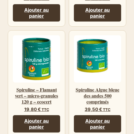
Ajouter au
Ajouter au
panier
panier
Spiruline – Flamant
Spiruline Algue bleue
vert – micro-granules
des andes 500
120 g – ecocert
comprimés
19,80
€
39,50
€
TTC
TTC
Ajouter au
Ajouter au
panier
panier