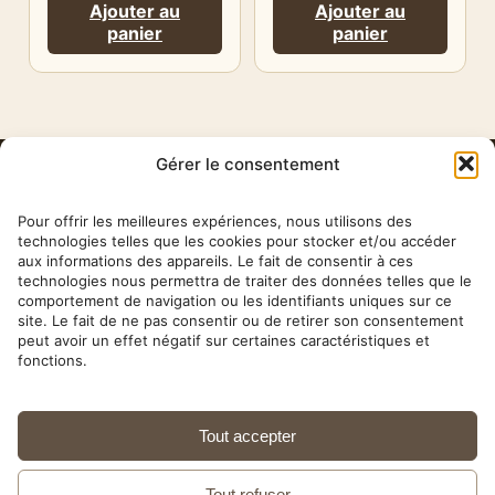
Ajouter au
Ajouter au
panier
panier
Gérer le consentement
HERBA
BARONA
Pour offrir les meilleures expériences, nous utilisons des
technologies telles que les cookies pour stocker et/ou accéder
aux informations des appareils. Le fait de consentir à ces
✉ contact@herbabarona.com
technologies nous permettra de traiter des données telles que le
comportement de navigation ou les identifiants uniques sur ce
site. Le fait de ne pas consentir ou de retirer son consentement
peut avoir un effet négatif sur certaines caractéristiques et
fonctions.
Nos conseils & articles →
Tout accepter
10 rue Théophile Roussel — 75012 Paris ·
01 43 42 43 80
· Mardi au samedi, 9h30–18h30 ·
Tout refuser