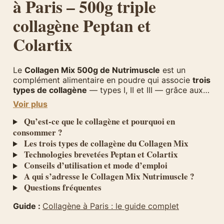
à Paris – 500g triple
collagène Peptan et
Colartix
Le
Collagen Mix 500g de Nutrimuscle
est un
complément alimentaire en poudre qui associe
trois
types de collagène
— types I, II et III — grâce aux
technologies brevetées
Peptan
et
Colartix
.
Voir plus
Fabrique en France, ce produit premium offre une
approche complete du soutien articulaire, cutané et
Qu’est-ce que le collagène et pourquoi en
osseux. Avec 50 jours de cure par pot, le Collagen
consommer ?
Mix represente un excellent rapport qualité-durée
Les trois types de collagène du Collagen Mix
pour une supplémentation quotidienne en
Technologies brevetées Peptan et Colartix
collagène. Retrouvez-le chez
Herba Barona à Paris
Conseils d’utilisation et mode d’emploi
12e
, votre boutique spécialisée en compléments
A qui s’adresse le Collagen Mix Nutrimuscle ?
alimentaires.
Questions fréquentes
Guide :
Collagène à Paris : le guide complet