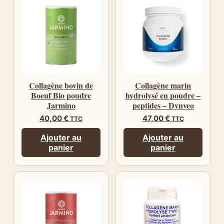
Collagène bovin de
Collagène marin
Boeuf Bio poudre
hydrolysé en poudre –
Jarmino
peptides – Dynveo
40,00
€
47,00
€
TTC
TTC
Ajouter au
Ajouter au
panier
panier