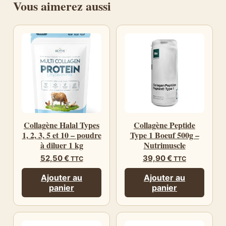
Vous aimerez aussi
Collagène Halal Types
Collagène Peptide
1, 2, 3, 5 et 10 – poudre
Type 1 Boeuf 500g –
à diluer 1 kg
Nutrimuscle
52,50
€
39,90
€
TTC
TTC
Ajouter au
Ajouter au
panier
panier