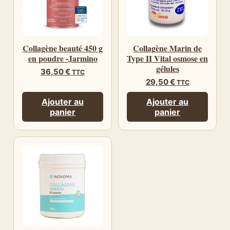
Collagène beauté 450 g
Collagène Marin de
en poudre -Jarmino
Type II Vital osmose en
gélules
36,50
€
TTC
29,50
€
TTC
Ajouter au
Ajouter au
panier
panier