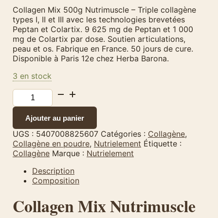
Collagen Mix 500g Nutrimuscle – Triple collagène
types I, II et III avec les technologies brevetées
Peptan et Colartix. 9 625 mg de Peptan et 1 000
mg de Colartix par dose. Soutien articulations,
peau et os. Fabrique en France. 50 jours de cure.
Disponible à Paris 12e chez Herba Barona.
3 en stock
quantité
de
Collagen
Ajouter au panier
Mix
500g
UGS :
5407008825607
Catégories :
Collagène
,
–
Collagène en poudre
,
Nutrielement
Étiquette :
Nutrimuscle
Collagène
Marque :
Nutrielement
Description
Composition
Collagen Mix Nutrimuscle