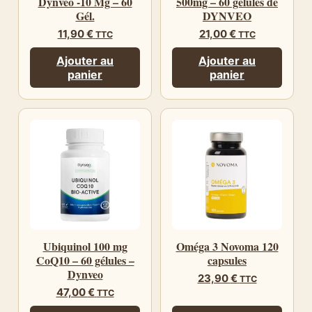
Dynveo -10 Mg – 60
500mg – 60 gélules de
Gél.
DYNVEO
11,90
€
21,00
€
TTC
TTC
Ajouter au
Ajouter au
panier
panier
Ubiquinol 100 mg
Oméga 3 Novoma 120
CoQ10 – 60 gélules –
capsules
Dynveo
23,90
€
TTC
47,00
€
TTC