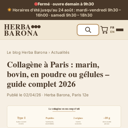
Fermé · ouvre demain à 9h30
Horaires d'été jusqu'au 24 août : mardi-vendredi 9h30 –
16h00 · samedi 9h30 – 18h30
HERBA
FR
BARONA
EN
Le blog Herba Barona
› Actualités
Collagène à Paris : marin,
bovin, en poudre ou gélules –
guide complet 2026
Publié le 02/04/26 · Herba Barona, Paris 12e
Le collagène en un coup d’œil
Type I
~10 g
Peptides
2 origines
le plus courant
hydrolysés,
marine
dose usuelle
(marin)
assimilables
ou bovine
par jour