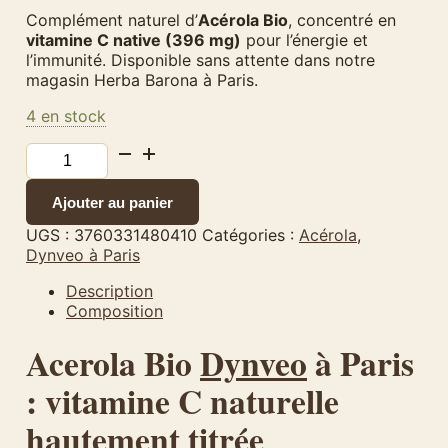
Complément naturel d’
Acérola Bio
, concentré en
vitamine C native (396 mg)
pour l’énergie et
l’immunité. Disponible sans attente dans notre
magasin Herba Barona à Paris.
4 en stock
quantité
de
Acérola
Ajouter au panier
BIO
–
UGS :
3760331480410
Catégories :
Acérola
,
60
Dynveo à Paris
gélules
–
Description
500
Composition
mg
Acerola Bio
Dynveo
à Paris
–
Dynveo
: vitamine C naturelle
hautement titrée