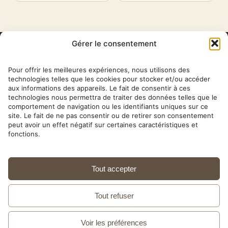
Gérer le consentement
HERBA
BARONA
Pour offrir les meilleures expériences, nous utilisons des
technologies telles que les cookies pour stocker et/ou accéder
aux informations des appareils. Le fait de consentir à ces
✉ contact@herbabarona.com
technologies nous permettra de traiter des données telles que le
comportement de navigation ou les identifiants uniques sur ce
site. Le fait de ne pas consentir ou de retirer son consentement
peut avoir un effet négatif sur certaines caractéristiques et
fonctions.
Nos conseils & articles →
Tout accepter
10 rue Théophile Roussel — 75012 Paris ·
01 43 42 43 80
· Mardi au samedi, 9h30–18h30 ·
Tout refuser
4,7/5 sur Google
Compléments alimentaires naturels depuis 2006
Voir les préférences