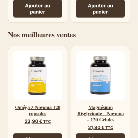
Ajouter au
Ajouter au
panier
panier
Nos meilleures ventes
Oméga 3 Novoma 120
Magnésium
capsules
Bisglycinate – Novoma
– 120 Gélules
23,90
€
TTC
21,90
€
TTC