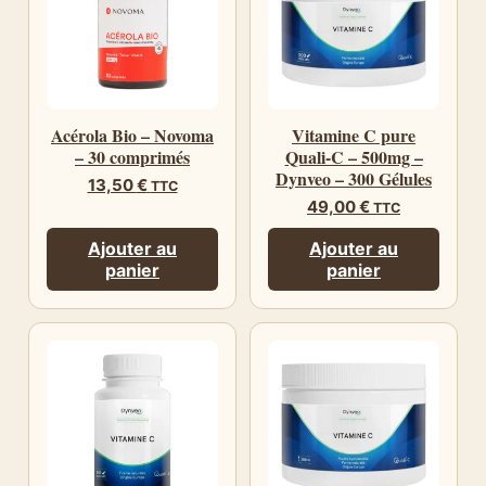
Acérola Bio – Novoma
Vitamine C pure
– 30 comprimés
Quali-C – 500mg –
Dynveo – 300 Gélules
13,50
€
TTC
49,00
€
TTC
Ajouter au
Ajouter au
panier
panier