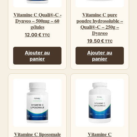
Vitamine C Quali®-C -
Vitamine C pure
Dynveo – 500mg – 60
poudre hydrosoluble –
gélules
Quali®-C – 250g –
Dynveo
12,00
€
TTC
19,50
€
TTC
Ajouter au
Ajouter au
panier
panier
Vitamine C liposomale
Vitamine C