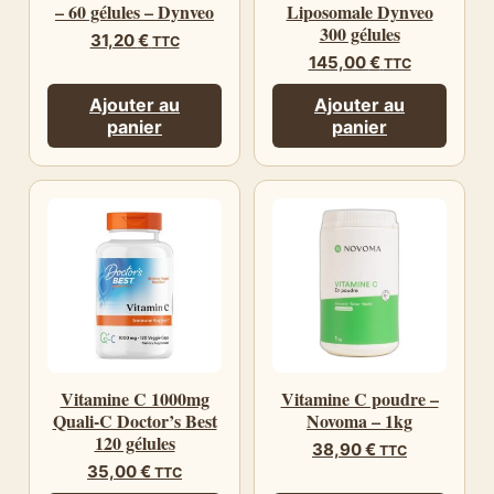
– 60 gélules – Dynveo
Liposomale Dynveo
300 gélules
31,20
€
TTC
145,00
€
TTC
Ajouter au
Ajouter au
panier
panier
Vitamine C 1000mg
Vitamine C poudre –
Quali-C Doctor’s Best
Novoma – 1kg
120 gélules
38,90
€
TTC
35,00
€
TTC