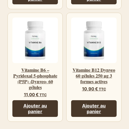
Vitamine B6 –
Vitamine B12 Dynveo
Pyridoxal 5-phosphate
60 gélules 250 µg 3
(P5P) -Dynveo- 60
formes actives
gélules
10,90
€
TTC
11,00
€
TTC
Ajouter au
Ajouter au
panier
panier