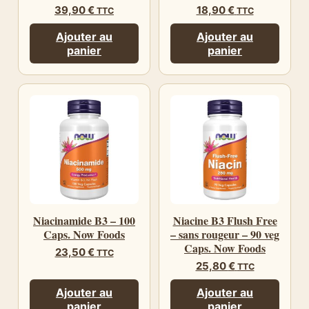
39,90
€
18,90
€
TTC
TTC
Ajouter au
Ajouter au
panier
panier
Niacinamide B3 – 100
Niacine B3 Flush Free
Caps. Now Foods
– sans rougeur – 90 veg
Caps. Now Foods
23,50
€
TTC
25,80
€
TTC
Ajouter au
Ajouter au
panier
panier