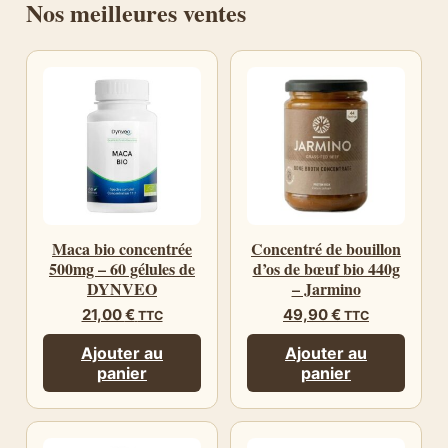
Nos meilleures ventes
Maca bio concentrée
Concentré de bouillon
500mg – 60 gélules de
d’os de bœuf bio 440g
DYNVEO
– Jarmino
21,00
€
49,90
€
TTC
TTC
Ajouter au
Ajouter au
panier
panier