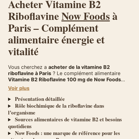
Acheter Vitamine B2
Riboflavine
Now Foods
à
Paris – Complément
alimentaire énergie et
vitalité
Vous cherchez a
acheter de la vitamine B2
riboflavine à Paris
? Le complément alimentaire
Vitamine B2 Riboflavine 100 mg de Now Foods
fournit un apport optimal en cette vitamine
Voir plus
hydrosoluble essentielle au bon fonctionnement de
l’organisme. Disponible chez
Présentation détaillée
Herba Barona
, votre
magasin de compléments alimentaires dans le
12e
Rôle biochimique de la riboflavine dans
arrondissement de Paris
, ce produit répond aux
l’organisme
besoins des personnes souhaitant soutenir leur
Sources alimentaires de vitamine B2 et besoins
métabolisme énergétique et leur vitalité au
quotidiens
quotidien.
Now Foods : une marque de référence pour les