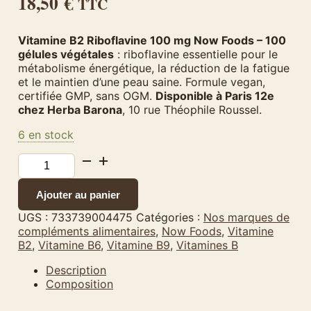
18,50
€
TTC
Vitamine B2 Riboflavine 100 mg Now Foods – 100
gélules végétales
: riboflavine essentielle pour le
métabolisme énergétique, la réduction de la fatigue
et le maintien d’une peau saine. Formule vegan,
certifiée GMP, sans OGM.
Disponible à Paris 12e
chez Herba Barona
, 10 rue Théophile Roussel.
6 en stock
quantité
de
Vitamine
Ajouter au panier
B2
Riboflavine
UGS :
733739004475
Catégories :
Nos marques de
Now
compléments alimentaires
,
Now Foods
,
Vitamine
Foods
B2
,
Vitamine B6
,
Vitamine B9
,
Vitamines B
100mg
100
Description
gélules
Composition