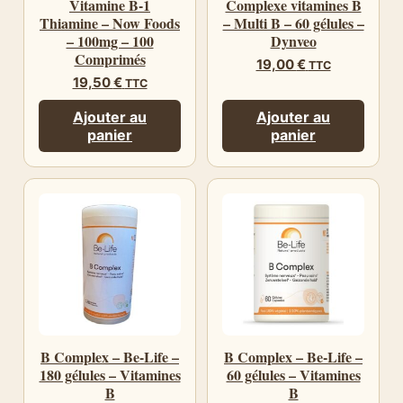
Vitamine B-1
Complexe vitamines B
Thiamine – Now Foods
– Multi B – 60 gélules –
– 100mg – 100
Dynveo
Comprimés
19,00
€
TTC
19,50
€
TTC
Ajouter au
Ajouter au
panier
panier
B Complex – Be-Life –
B Complex – Be-Life –
180 gélules – Vitamines
60 gélules – Vitamines
B
B