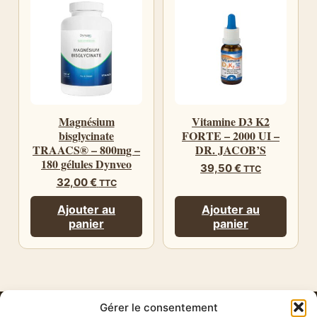
Magnésium
Vitamine D3 K2
bisglycinate
FORTE – 2000 UI –
TRAACS® – 800mg –
DR. JACOB’S
180 gélules Dynveo
39,50
€
TTC
32,00
€
TTC
Ajouter au
Ajouter au
panier
panier
Gérer le consentement