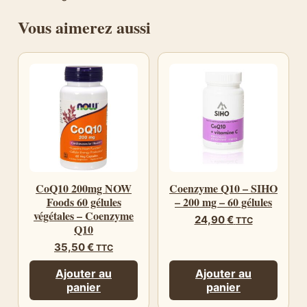
Vous aimerez aussi
CoQ10 200mg NOW
Coenzyme Q10 – SIHO
Foods 60 gélules
– 200 mg – 60 gélules
végétales – Coenzyme
24,90
€
TTC
Q10
35,50
€
TTC
Ajouter au
Ajouter au
panier
panier