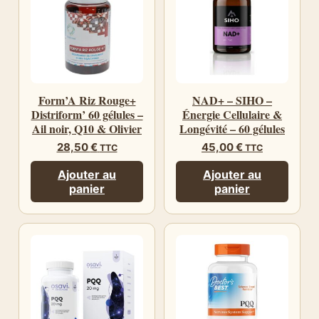
Form’A Riz Rouge+
NAD+ – SIHO –
Distriform’ 60 gélules –
Énergie Cellulaire &
Ail noir, Q10 & Olivier
Longévité – 60 gélules
28,50
€
45,00
€
TTC
TTC
Ajouter au
Ajouter au
panier
panier