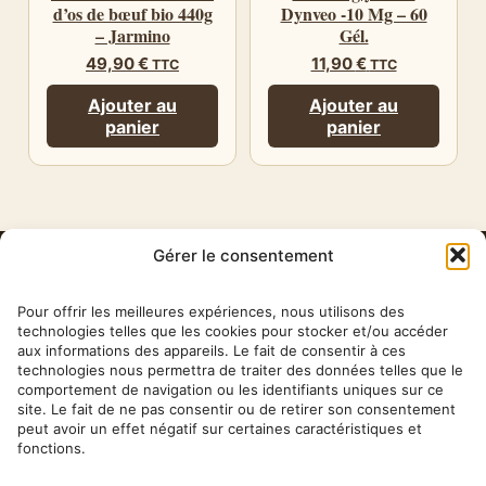
d’os de bœuf bio 440g
Dynveo -10 Mg – 60
– Jarmino
Gél.
49,90
€
11,90
€
TTC
TTC
Ajouter au
Ajouter au
panier
panier
Gérer le consentement
HERBA
BARONA
Pour offrir les meilleures expériences, nous utilisons des
technologies telles que les cookies pour stocker et/ou accéder
aux informations des appareils. Le fait de consentir à ces
✉ contact@herbabarona.com
technologies nous permettra de traiter des données telles que le
comportement de navigation ou les identifiants uniques sur ce
site. Le fait de ne pas consentir ou de retirer son consentement
peut avoir un effet négatif sur certaines caractéristiques et
fonctions.