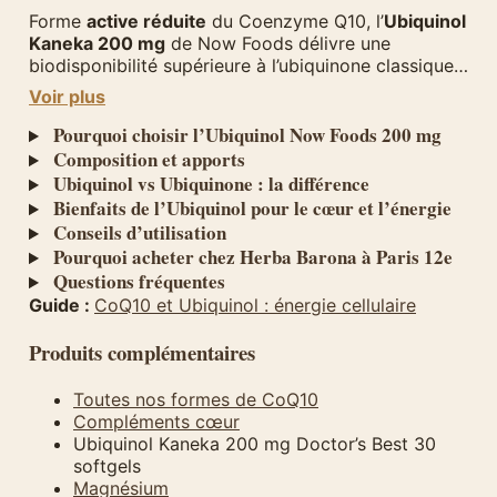
Forme
active réduite
du Coenzyme Q10, l’
Ubiquinol
Kaneka 200 mg
de Now Foods délivre une
biodisponibilité supérieure à l’ubiquinone classique.
60 softgels, soit 2 mois de cure. Disponible à Paris
Voir plus
chez Herba Barona.
Pourquoi choisir l’Ubiquinol Now Foods 200 mg
Composition et apports
Ubiquinol vs Ubiquinone : la différence
Bienfaits de l’Ubiquinol pour le cœur et l’énergie
Conseils d’utilisation
Pourquoi acheter chez Herba Barona à Paris 12e
Questions fréquentes
Guide :
CoQ10 et Ubiquinol : énergie cellulaire
Produits complémentaires
Toutes nos formes de CoQ10
Compléments cœur
Ubiquinol Kaneka 200 mg Doctor’s Best 30
softgels
Magnésium