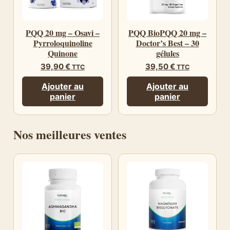
PQQ 20 mg – Osavi –
PQQ BioPQQ 20 mg –
Pyrroloquinoline
Doctor’s Best – 30
Quinone
gélules
39,90
€
39,50
€
TTC
TTC
Ajouter au
Ajouter au
panier
panier
Nos meilleures ventes