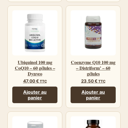
Ubiquinol 100 mg
Coenzyme Q10 100 mg
CoQ10 – 60 gélules –
– Distriform’ – 60
Dynveo
gélules
47,00
€
23,50
€
TTC
TTC
Ajouter au
Ajouter au
panier
panier