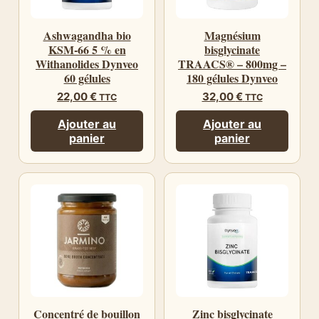
Ashwagandha bio
Magnésium
KSM-66 5 % en
bisglycinate
Withanolides Dynveo
TRAACS® – 800mg –
60 gélules
180 gélules Dynveo
22,00
€
32,00
€
TTC
TTC
Ajouter au
Ajouter au
panier
panier
Concentré de bouillon
Zinc bisglycinate