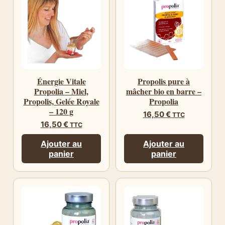
Énergie Vitale
Propolis pure à
Propolia – Miel,
mâcher bio en barre –
Propolis, Gelée Royale
Propolia
– 120 g
16,50
€
TTC
16,50
€
TTC
Ajouter au
Ajouter au
panier
panier