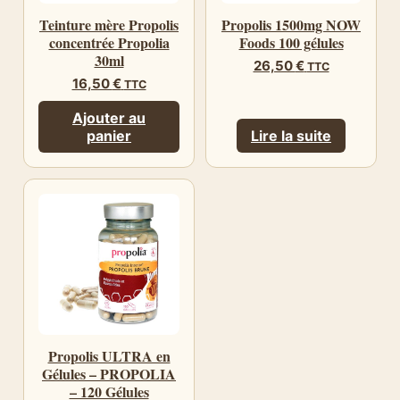
Teinture mère Propolis
Propolis 1500mg NOW
concentrée Propolia
Foods 100 gélules
30ml
26,50
€
TTC
16,50
€
TTC
Ajouter au
panier
Lire la suite
Propolis ULTRA en
Gélules – PROPOLIA
– 120 Gélules