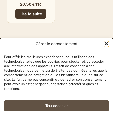
20,50
€
TTC
Lire la suite
Gérer le consentement
HERBA
BARONA
Pour offrir les meilleures expériences, nous utilisons des
technologies telles que les cookies pour stocker et/ou accéder
aux informations des appareils. Le fait de consentir à ces
✉ contact@herbabarona.com
technologies nous permettra de traiter des données telles que le
comportement de navigation ou les identifiants uniques sur ce
site. Le fait de ne pas consentir ou de retirer son consentement
peut avoir un effet négatif sur certaines caractéristiques et
fonctions.
Nos conseils & articles →
Tout accepter
10 rue Théophile Roussel — 75012 Paris ·