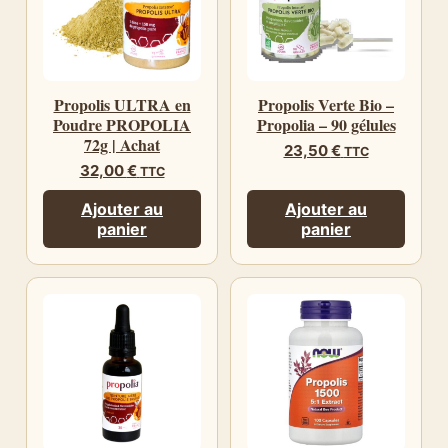
Propolis ULTRA en
Propolis Verte Bio –
Poudre PROPOLIA
Propolia – 90 gélules
72g | Achat
23,50
€
TTC
32,00
€
TTC
Ajouter au
Ajouter au
panier
panier