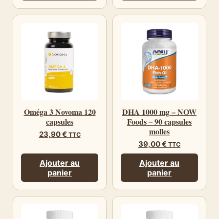
Oméga 3 Novoma 120
DHA 1000 mg – NOW
capsules
Foods – 90 capsules
molles
23,90
€
TTC
39,00
€
TTC
Ajouter au
Ajouter au
panier
panier