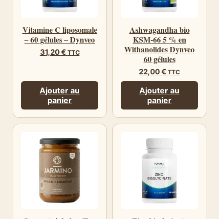
Vitamine C liposomale
Ashwagandha bio
– 60 gélules – Dynveo
KSM-66 5 % en
Withanolides Dynveo
31,20
€
TTC
60 gélules
22,00
€
TTC
Ajouter au
Ajouter au
panier
panier