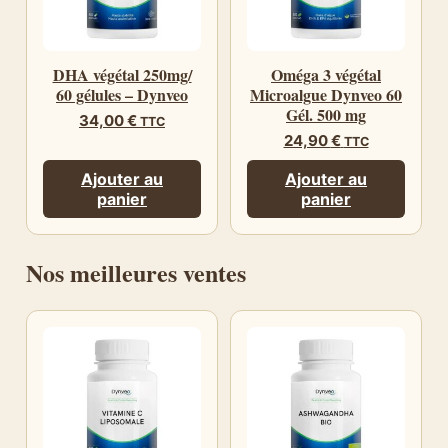
DHA végétal 250mg/
Oméga 3 végétal
60 gélules – Dynveo
Microalgue Dynveo 60
Gél. 500 mg
34,00
€
TTC
24,90
€
TTC
Ajouter au
Ajouter au
panier
panier
Nos meilleures ventes