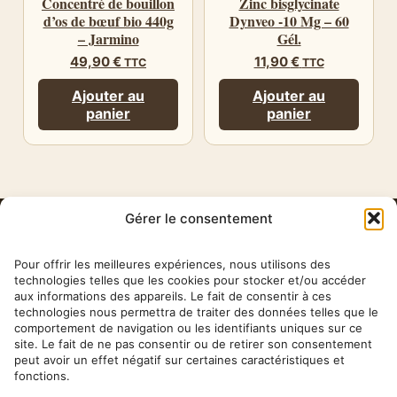
Concentré de bouillon
Zinc bisglycinate
d’os de bœuf bio 440g
Dynveo -10 Mg – 60
– Jarmino
Gél.
49,90
€
11,90
€
TTC
TTC
Ajouter au
Ajouter au
panier
panier
Gérer le consentement
HERBA
BARONA
Pour offrir les meilleures expériences, nous utilisons des
technologies telles que les cookies pour stocker et/ou accéder
aux informations des appareils. Le fait de consentir à ces
✉ contact@herbabarona.com
technologies nous permettra de traiter des données telles que le
comportement de navigation ou les identifiants uniques sur ce
site. Le fait de ne pas consentir ou de retirer son consentement
peut avoir un effet négatif sur certaines caractéristiques et
fonctions.