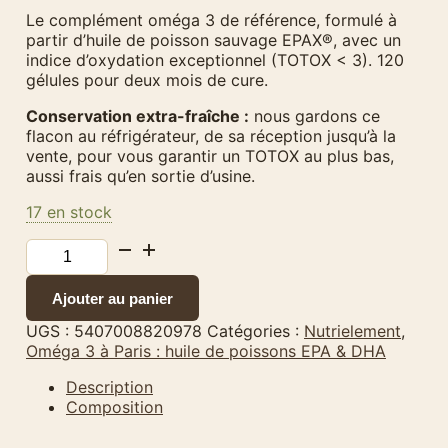
Le complément oméga 3 de référence, formulé à
partir d’huile de poisson sauvage EPAX®, avec un
indice d’oxydation exceptionnel (TOTOX < 3). 120
gélules pour deux mois de cure.
Conservation extra-fraîche :
nous gardons ce
flacon au réfrigérateur, de sa réception jusqu’à la
vente, pour vous garantir un TOTOX au plus bas,
aussi frais qu’en sortie d’usine.
17 en stock
quantité
de
Oméga
Ajouter au panier
3
Epax®
UGS :
5407008820978
Catégories :
Nutrielement
,
Nutrimuscle
Oméga 3 à Paris : huile de poissons EPA & DHA
–
120
Description
Gélules
Composition