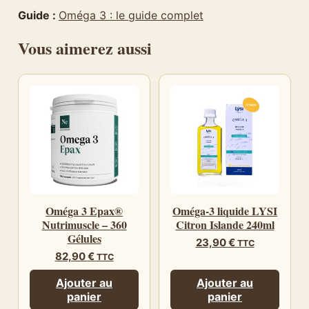
Guide :
Oméga 3 : le guide complet
Vous aimerez aussi
Oméga 3 Epax®
Oméga-3 liquide LYSI
Nutrimuscle – 360
Citron Islande 240ml
Gélules
23,90
€
TTC
82,90
€
TTC
Ajouter au
Ajouter au
panier
panier