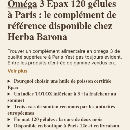
Oméga
3 Epax 120 gélules
à Paris : le complément de
référence disponible chez
Herba Barona
Trouver un complément alimentaire en oméga 3 de
qualité supérieure à Paris n’est pas toujours évident.
Entre les produits d’entrée de gamme vendus en
grande surface et les références importées dont la
Voir plus
traçabilité reste floue, le consommateur parisien
mérite une alternative fiable, rigoureusement
Pourquoi choisir une huile de poisson certifiée
sélectionnée et disponible dans un point de vente
Epax
de confiance.
Un indice TOTOX inférieur à 3 : la fraîcheur au
sommet
Trois axes de soutien reconnus par les autorités
européennes
Format 120 gélules : la cure de deux mois
Disponible en boutique à Paris 12e et en livraison