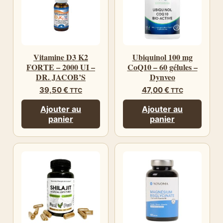
Vitamine D3 K2
Ubiquinol 100 mg
FORTE – 2000 UI –
CoQ10 – 60 gélules –
DR. JACOB’S
Dynveo
39,50
€
47,00
€
TTC
TTC
Ajouter au
Ajouter au
panier
panier