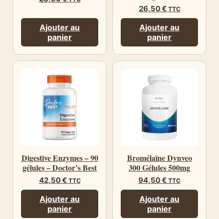
26,50
€
TTC
Ajouter au
Ajouter au
panier
panier
Digestive Enzymes – 90
Bromélaïne Dynveo
gélules – Doctor’s Best
300 Gélules 500mg
42,50
€
94,50
€
TTC
TTC
Ajouter au
Ajouter au
panier
panier