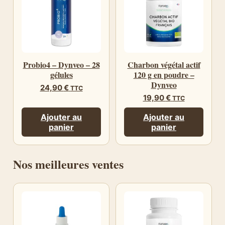
Probio4 – Dynveo – 28
Charbon végétal actif
gélules
120 g en poudre –
Dynveo
24,90
€
TTC
19,90
€
TTC
Ajouter au
Ajouter au
panier
panier
Nos meilleures ventes