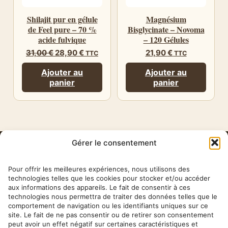
Shilajit pur en gélule
Magnésium
de Feel pure – 70 %
Bisglycinate – Novoma
acide fulvique
– 120 Gélules
Le
Le
31,00
€
28,90
€
21,90
€
TTC
TTC
prix
prix
initial
actuel
Ajouter au
Ajouter au
était :
est :
panier
panier
31,00 €.
28,90 €.
Gérer le consentement
HERBA
BARONA
Pour offrir les meilleures expériences, nous utilisons des
technologies telles que les cookies pour stocker et/ou accéder
aux informations des appareils. Le fait de consentir à ces
✉ contact@herbabarona.com
technologies nous permettra de traiter des données telles que le
comportement de navigation ou les identifiants uniques sur ce
site. Le fait de ne pas consentir ou de retirer son consentement
peut avoir un effet négatif sur certaines caractéristiques et