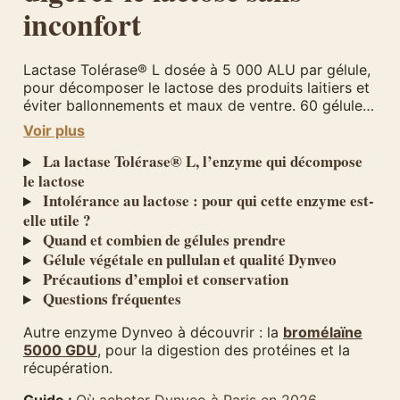
inconfort
Lactase Tolérase® L dosée à 5 000 ALU par gélule,
pour décomposer le lactose des produits laitiers et
éviter ballonnements et maux de ventre. 60 gélules
végétales, à prendre à la demande. Disponible à
Voir plus
Paris 12e chez Herba Barona.
La lactase Tolérase® L, l’enzyme qui décompose
le lactose
Intolérance au lactose : pour qui cette enzyme est-
elle utile ?
Quand et combien de gélules prendre
Gélule végétale en pullulan et qualité Dynveo
Précautions d’emploi et conservation
Questions fréquentes
Autre enzyme Dynveo à découvrir : la
bromélaïne
5000 GDU
, pour la digestion des protéines et la
récupération.