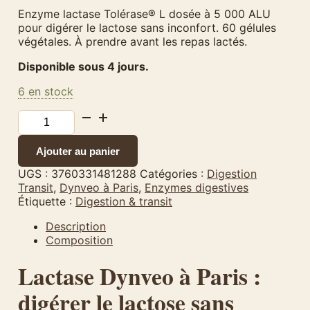
Enzyme lactase Tolérase® L dosée à 5 000 ALU
pour digérer le lactose sans inconfort. 60 gélules
végétales. À prendre avant les repas lactés.
Disponible sous 4 jours.
6 en stock
quantité
de
Lactase
Ajouter au panier
Dynveo
5000
UGS :
3760331481288
Catégories :
Digestion
ALU
Transit
,
Dynveo à Paris
,
Enzymes digestives
-
Étiquette :
Digestion & transit
60
gélules
Description
-
Composition
Tolérase®
Lactase Dynveo à Paris :
L
digérer le lactose sans