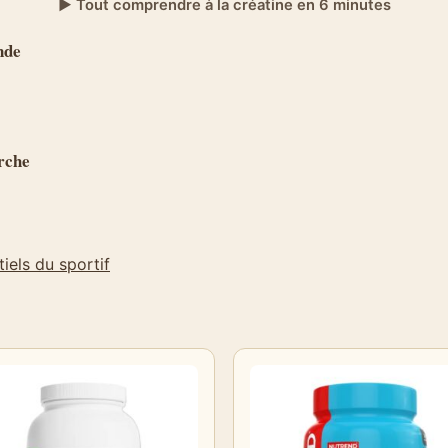
▶ Tout comprendre à la créatine en 6 minutes
nde
erche
tiels du sportif