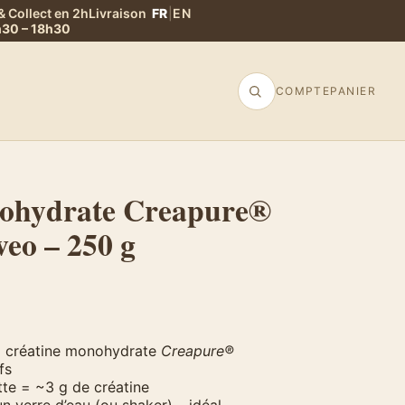
& Collect en 2h
Livraison
FR
|
EN
9h30 – 18h30
COMPTE
PANIER
nohydrate Creapure®
eo – 250 g
 créatine monohydrate
Creapure®
fs
te = ~3 g de créatine
n verre d’eau (ou shaker) – idéal