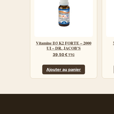
Vitamine D3 K2 FORTE – 2000
UI – DR. JACOB’S
39,50
€
TTC
Ajouter au panier