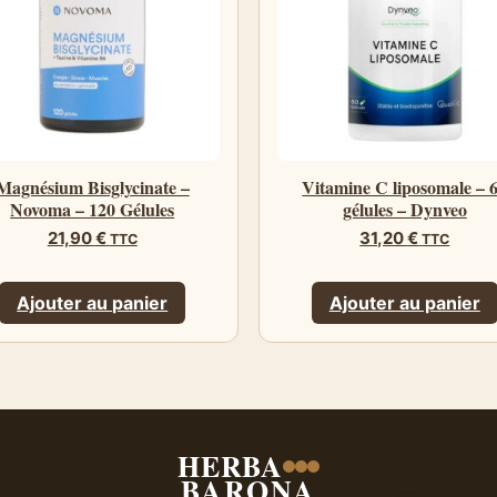
Magnésium Bisglycinate –
Vitamine C liposomale – 
Novoma – 120 Gélules
gélules – Dynveo
21,90
€
31,20
€
TTC
TTC
Ajouter au panier
Ajouter au panier
HERBA
BARONA