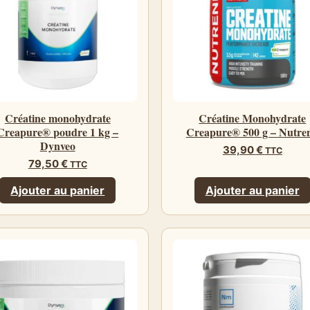
Créatine monohydrate
Créatine Monohydrate
Creapure® poudre 1 kg –
Creapure® 500 g – Nutre
Dynveo
39,90
€
TTC
79,50
€
TTC
Ajouter au panier
Ajouter au panier