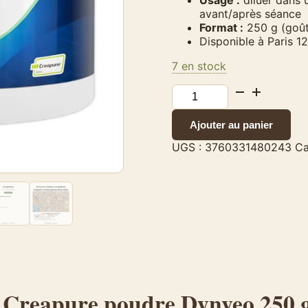
avant/après séance
Format :
250 g (goût
Disponible à Paris 12
7 en stock
quantité
de
Créatine
Ajouter au panier
monohydrate
Creapure®
UGS :
3760331480243
Ca
poudre
–
dynveo
–
250
g
 Creapure poudre
Dynveo
250 g