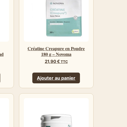
Créatine Creapure en Poudre
nd
180 g – Novoma
21,90
€
TTC
Ajouter au panier