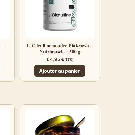
 –
L-Citrulline poudre BioKyowa –
Nutrimuscle – 500 g
64,95
€
TTC
Ajouter au panier