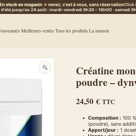
En stock en magasin
→
venez, c'est à vous, sans réservation
Click 
 d'été jusqu'au 24 août : mardi-vendredi 9h30 – 16h00 · samedi 
ouveautés
Meilleures ventes
Tous les produits
La maison
Créatine mo
poudre – dynv
24,50
€
TTC
Composition :
100 %
(poudre), sans additi
Apport/jour :
1 doset
Usage :
diluer dans u