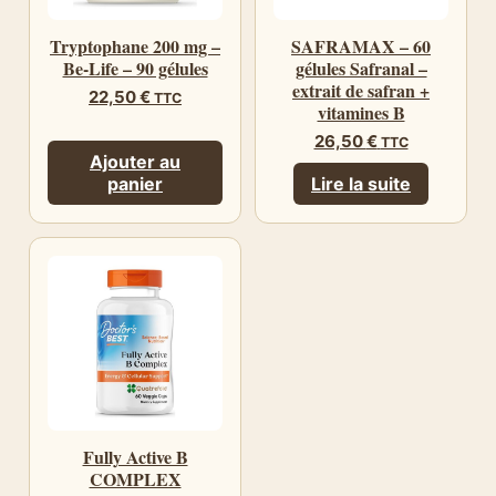
Tryptophane 200 mg –
SAFRAMAX – 60
Be-Life – 90 gélules
gélules Safranal –
extrait de safran +
22,50
€
TTC
vitamines B
26,50
€
TTC
Ajouter au
panier
Lire la suite
Fully Active B
COMPLEX