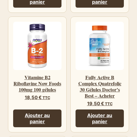
panier
panier
Vitamine B2
Fully Active B
Riboflavine Now Foods
Complex Quatrefolic
100mg 100 gélules
30 Gélules Doctor’s
Best – Acheter
18,50
€
TTC
19,50
€
TTC
Ajouter au
Ajouter au
panier
panier