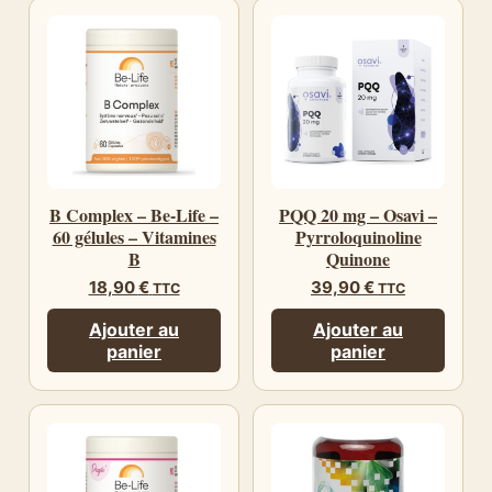
B Complex – Be-Life –
PQQ 20 mg – Osavi –
60 gélules – Vitamines
Pyrroloquinoline
B
Quinone
18,90
€
39,90
€
TTC
TTC
Ajouter au
Ajouter au
panier
panier