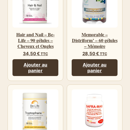
Hair and Nail – Be-
Memorable –
Life – 90 gélules –
Distriform’ – 60 gélules
Cheveux et Ongles
– Mémoire
34,50
€
28,50
€
TTC
TTC
Ajouter au
Ajouter au
panier
panier