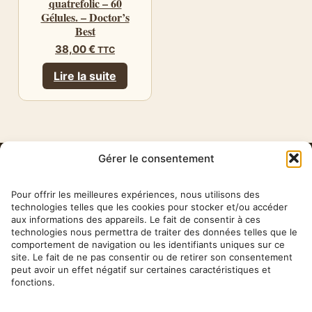
quatrefolic – 60
Gélules. – Doctor’s
Best
38,00
€
TTC
Lire la suite
Gérer le consentement
HERBA
BARONA
Pour offrir les meilleures expériences, nous utilisons des
technologies telles que les cookies pour stocker et/ou accéder
aux informations des appareils. Le fait de consentir à ces
✉ contact@herbabarona.com
technologies nous permettra de traiter des données telles que le
comportement de navigation ou les identifiants uniques sur ce
site. Le fait de ne pas consentir ou de retirer son consentement
peut avoir un effet négatif sur certaines caractéristiques et
fonctions.
Nos conseils & articles →