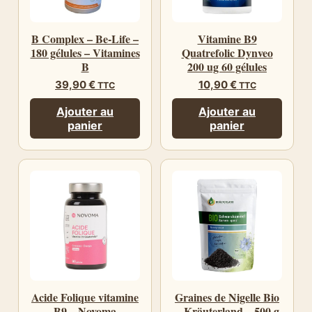
B Complex – Be-Life –
Vitamine B9
180 gélules – Vitamines
Quatrefolic Dynveo
B
200 ug 60 gélules
39,90
€
10,90
€
TTC
TTC
Ajouter au
Ajouter au
panier
panier
Acide Folique vitamine
Graines de Nigelle Bio
B9 – Novoma
– Kräuterland – 500 g