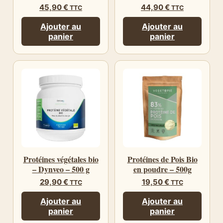
45,90
€
44,90
€
TTC
TTC
Ajouter au
Ajouter au
panier
panier
Protéines végétales bio
Protéines de Pois Bio
– Dynveo – 500 g
en poudre – 500g
29,90
€
19,50
€
TTC
TTC
Ajouter au
Ajouter au
panier
panier