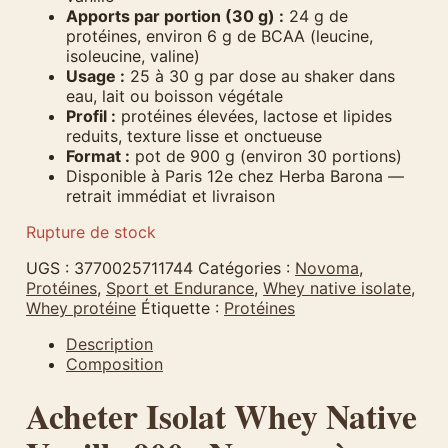
Apports par portion (30 g) :
24 g de
protéines, environ 6 g de BCAA (leucine,
isoleucine, valine)
Usage :
25 à 30 g par dose au shaker dans
eau, lait ou boisson végétale
Profil :
protéines élevées, lactose et lipides
reduits, texture lisse et onctueuse
Format :
pot de 900 g (environ 30 portions)
Disponible à Paris 12e chez Herba Barona —
retrait immédiat et livraison
Rupture de stock
UGS :
3770025711744
Catégories :
Novoma
,
Protéines
,
Sport et Endurance
,
Whey native isolate
,
Whey protéine
Étiquette :
Protéines
Description
Composition
Acheter Isolat Whey Native