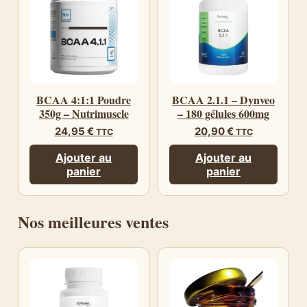
BCAA 4:1:1 Poudre
BCAA 2.1.1 – Dynveo
350g – Nutrimuscle
– 180 gélules 600mg
24,95
€
20,90
€
TTC
TTC
Ajouter au
Ajouter au
panier
panier
Nos meilleures ventes