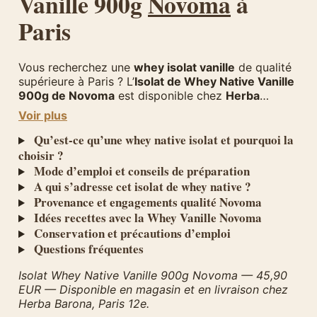
Vanille 900g
Novoma
à
Paris
Vous recherchez une
whey isolat vanille
de qualité
supérieure à Paris ? L’
Isolat de Whey Native Vanille
900g de Novoma
est disponible chez
Herba
Barona
, votre magasin de compléments
Voir plus
alimentaires et de nutrition sportive situé dans le
12e arrondissement de Paris
Qu’est-ce qu’une whey native isolat et pourquoi la
. Ce produit haut de
gamme répond aux exigences des sportifs, des
choisir ?
pratiquants de musculation et de toutes les
Mode d’emploi et conseils de préparation
personnes soucieuses de leur apport en protéines.
A qui s’adresse cet isolat de whey native ?
Provenance et engagements qualité Novoma
Idées recettes avec la Whey Vanille Novoma
Conservation et précautions d’emploi
Questions fréquentes
Isolat Whey Native Vanille 900g Novoma — 45,90
EUR — Disponible en magasin et en livraison chez
Herba Barona, Paris 12e.