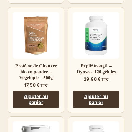
Protéine de Chanvre
PeptiStrong® –
bio en poudre –
Dynveo -120 gélules
Vegetopie – 500g
29,90
€
TTC
17,50
€
TTC
Ajouter au
Ajouter au
panier
panier