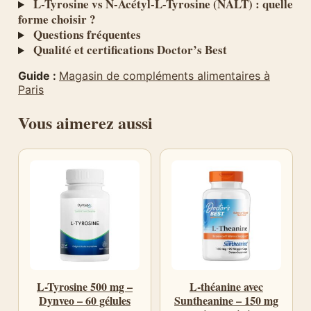
L-Tyrosine vs N-Acétyl-L-Tyrosine (NALT) : quelle
forme choisir ?
Questions fréquentes
Qualité et certifications Doctor’s Best
Guide :
Magasin de compléments alimentaires à
Paris
Vous aimerez aussi
L-Tyrosine 500 mg –
L-théanine avec
Dynveo – 60 gélules
Suntheanine – 150 mg