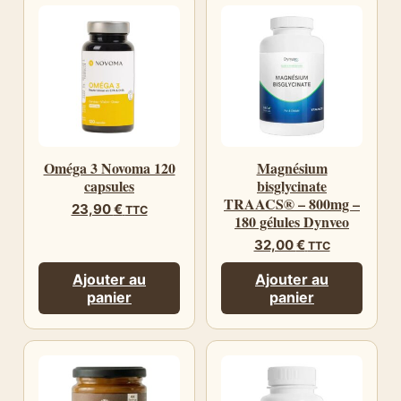
Oméga 3 Novoma 120
Magnésium
capsules
bisglycinate
TRAACS® – 800mg –
23,90
€
TTC
180 gélules Dynveo
32,00
€
TTC
Ajouter au
Ajouter au
panier
panier