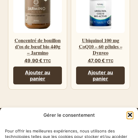
Concentré de bouillon
Ubiquinol 100 mg
d’os de bœuf bio 440g
CoQ10 – 60 gélules –
– Jarmino
Dynveo
49,90
€
47,00
€
TTC
TTC
Ajouter au
Ajouter au
panier
panier
Gérer le consentement
HERBA
BARONA
Pour offrir les meilleures expériences, nous utilisons des
technologies telles que les cookies pour stocker et/ou accéder