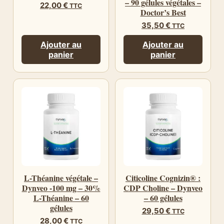
– 90 gélules végétales –
22,00
€
TTC
Doctor’s Best
35,50
€
TTC
Ajouter au
Ajouter au
panier
panier
L-Théanine végétale –
Citicoline Cognizin® :
Dynveo -100 mg – 30%
CDP Choline – Dynveo
L-Théanine – 60
– 60 gélules
gélules
29,50
€
TTC
28,00
€
TTC