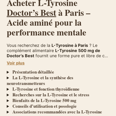
Acheter L-Tyrosine
Doctor’s Best
à Paris –
Acide aminé pour la
performance mentale
Vous recherchez de la
L-Tyrosine à Paris
? Le
complément alimentaire
L-Tyrosine 500 mg de
Doctor’s Best
fournit une forme pure et libre de cet
acide aminé essentiel, précurseur direct des
Voir plus
neurotransmetteurs de la motivation et de la
concentration. Disponible chez
Présentation détaillée
Herba Barona
,
votre magasin de compléments alimentaires dans le
La L-Tyrosine et la synthèse des
12e arrondissement de Paris
, ce produit s’adresse
neurotransmetteurs
aux personnes souhaitant soutenir leur performance
L-Tyrosine et fonction thyroïdienne
cognitive, leur humeur et leur résistance au stress.
Recherches sur la L-Tyrosine et le stress
Bienfaits de la L-Tyrosine 500 mg
Conseils d’utilisation et posologie
Associations recommandées avec la L-Tyrosine