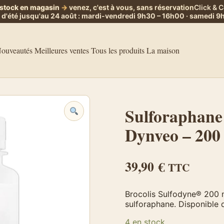
 stock en magasin
→
venez, c'est à vous, sans réservation
Click & C
 d'été jusqu'au 24 août : mardi-vendredi 9h30 – 16h00 · samedi 
ouveautés
Meilleures ventes
Tous les produits
La maison
Sulforaphane 
Dynveo – 200
39,90
€
TTC
Brocolis Sulfodyne® 200 
sulforaphane. Disponible 
4 en stock