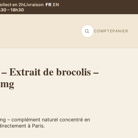
ollect en 2h
Livraison
FR
|
EN
9h30 – 18h30
COMPTE
PANIER
– Extrait de brocolis –
 mg
mg – complément naturel concentré en
directement à Paris.