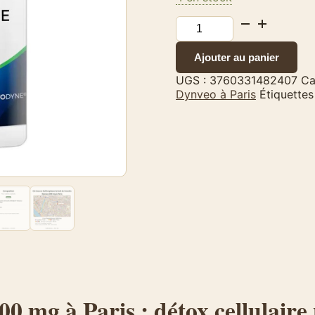
quantité
de
Sulforaphane
Ajouter au panier
–
Extrait
UGS :
3760331482407
Ca
de
Dynveo à Paris
Étiquettes
brocolis
–
Dynveo
–
200
mg
0 mg à Paris : détox cellulaire