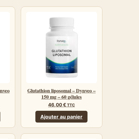
ynveo
Glutathion liposomal – Dynveo –
150 mg – 60 gélules
46,00
€
TTC
Ajouter au panier