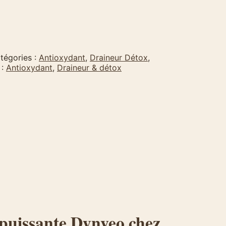
tégories :
Antioxydant
,
Draineur Détox
,
 :
Antioxydant
,
Draineur & détox
 puissante
Dynveo
chez