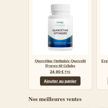
Quercétine Optimisée Quercefit
Erg
Dynveo 60 Gélules
24,90
€
TTC
Ajouter au panier
Nos meilleures ventes