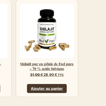
–
Shilajit pur en gélule de Feel pure
– 70 % acide fulvique
Le
Le
31,00
€
28,90
€
TTC
prix
prix
initial
actuel
était :
est :
Ajouter au panier
31,00 €.
28,90 €.