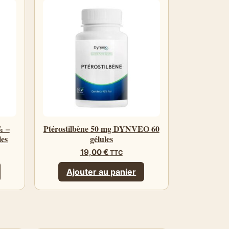
% –
Ptérostilbène 50 mg DYNVEO 60
les
gélules
19,00
€
TTC
Ajouter au panier