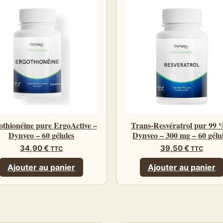
othionéine pure ErgoActive –
Trans-Resvératrol pur 99 
Dynveo – 60 gélules
Dynveo – 300 mg – 60 gélu
34,90
€
39,50
€
TTC
TTC
Ajouter au panier
Ajouter au panier