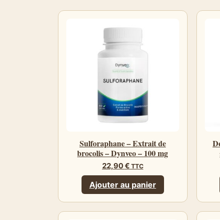
Sulforaphane – Extrait de
De
brocolis – Dynveo – 100 mg
22,90
€
TTC
Ajouter au panier