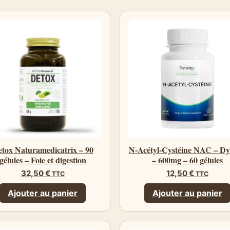
tox Naturamedicatrix – 90
N-Acétyl-Cystéine NAC – D
gélules – Foie et digestion
– 600mg – 60 gélules
32,50
€
12,50
€
TTC
TTC
Ajouter au panier
Ajouter au panier