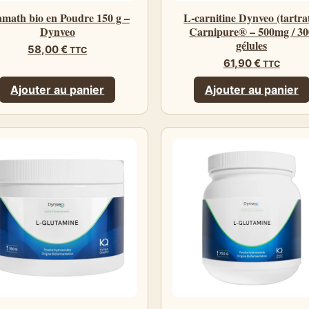
amath bio en Poudre 150 g –
L-carnitine Dynveo (tartra
Dynveo
Carnipure® – 500mg / 30
gélules
58,00
€
TTC
61,90
€
TTC
Ajouter au panier
Ajouter au panier