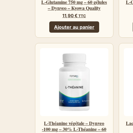
L-Glutamine 750 mg – 60 gélules
L-
– Dynveo – Kyowa Quality
11,90
€
TTC
Ajouter au panier
L-Théanine végétale – Dynveo
Lac
-100 mg – 30% L-Théanine – 60