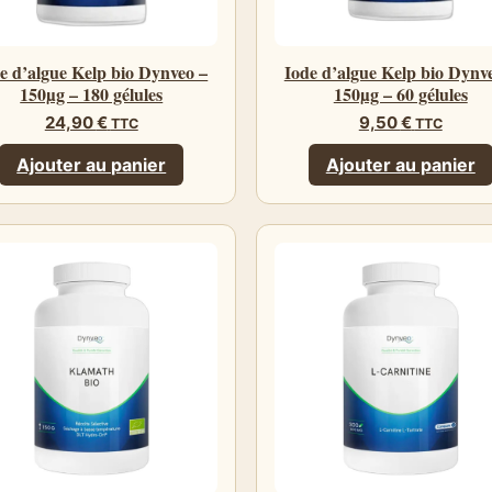
e d’algue Kelp bio Dynveo –
Iode d’algue Kelp bio Dynv
150µg – 180 gélules
150µg – 60 gélules
24,90
€
9,50
€
TTC
TTC
Ajouter au panier
Ajouter au panier