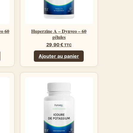
eo 60
Huperzine A – Dynveo – 60
gélules
29,90
€
TTC
Ajouter au panier