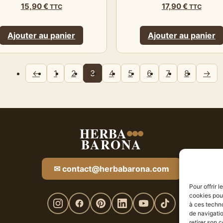
15,90
€
17,90
€
TTC
TTC
Ajouter au panier
Ajouter au panier
←
1
2
3
4
5
6
7
8
→
HERBA
BARONA
✉ contact@herbabarona.com
Pour offrir 
cookies pour
à ces techn
de navigatio
retirer son 