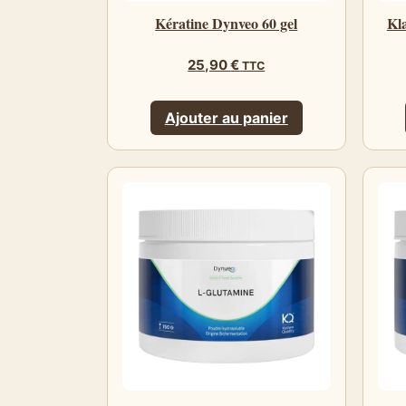
Kératine Dynveo 60 gel
Kl
25,90
€
TTC
Ajouter au panier