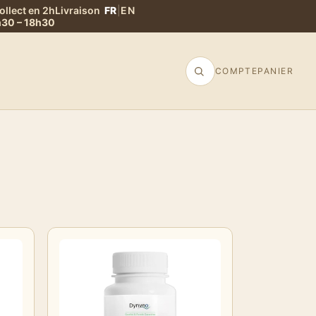
ollect en 2h
Livraison
FR
|
EN
9h30 – 18h30
COMPTE
PANIER