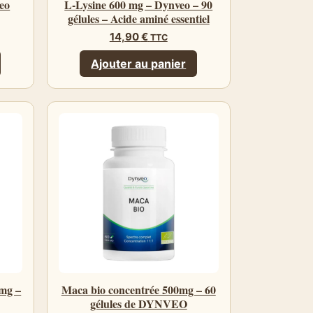
eo
L-Lysine 600 mg – Dynveo – 90
gélules – Acide aminé essentiel
14,90
€
TTC
Ajouter au panier
mg –
Maca bio concentrée 500mg – 60
gélules de DYNVEO