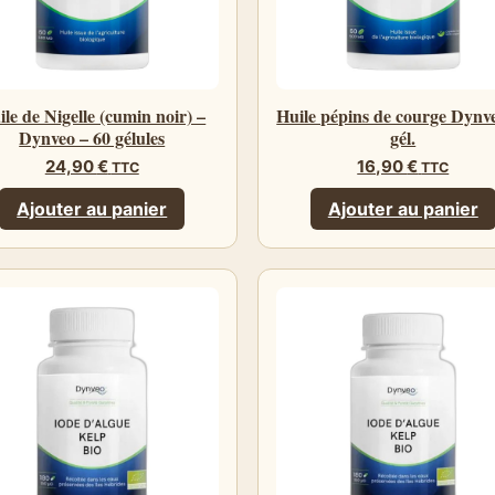
ile de Nigelle (cumin noir) –
Huile pépins de courge Dynv
Dynveo – 60 gélules
gél.
24,90
€
16,90
€
TTC
TTC
Ajouter au panier
Ajouter au panier