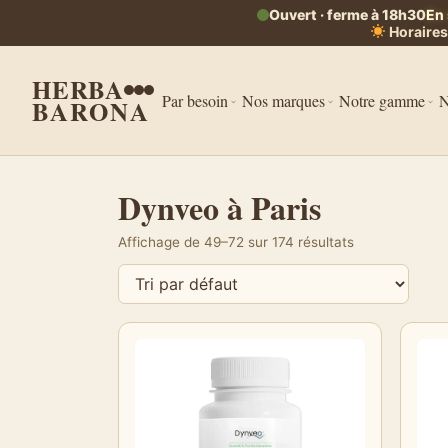
Ouvert · ferme à 18h30
En 
Horaires
HERBA
Par besoin
Nos marques
Notre gamme
N
BARONA
Dynveo à Paris
Affichage de 49–72 sur 174 résultats