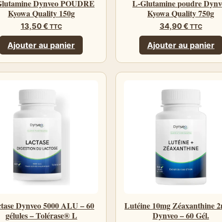
Glutamine Dynveo POUDRE
L-Glutamine poudre Dynv
Kyowa Quality 150g
Kyowa Quality 750g
13,50
€
34,90
€
TTC
TTC
Ajouter au panier
Ajouter au panier
tase Dynveo 5000 ALU – 60
Lutéine 10mg Zéaxanthine 2
gélules – Tolérase® L
Dynveo – 60 Gél.