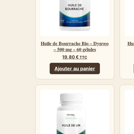
Huile de Bourrache Bio – Dynveo
Hui
– 500 mg – 60 gélules
19,80
€
TTC
Ajouter au panier