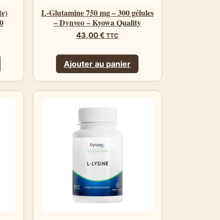
te)
L-Glutamine 750 mg – 300 gélules
0
– Dynveo – Kyowa Quality
43,00
€
TTC
Ajouter au panier