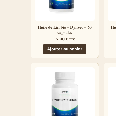
Huile de Lin bio – Dynveo – 60
Hu
capsules
15,90
€
TTC
Ajouter au panier