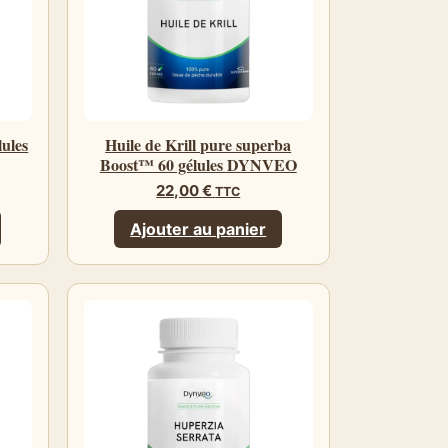
lules
Huile de Krill pure superba
Boost™ 60 gélules DYNVEO
22,00
€
TTC
Ajouter au panier