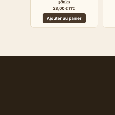
gélules
28,00
€
TTC
Ajouter au panier