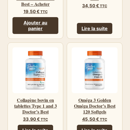
Best – Acheter
34,50
€
TTC
19,50
€
TTC
Ajouter au
panier
Lire la suite
Collagène bovin en
Oméga 3 Golden
tablettes Type 1 and 3
Oméga Doctor’s Best
Doctor’s Best
120 Softgels
33,90
€
45,50
€
TTC
TTC