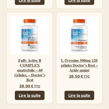
Lire la suite
Lire la suite
Fully Active B
L-Tyrosine 500mg 120
COMPLEX
gélules Doctor’s Best –
quatrefolic – 60
Acide aminé
Gélules. – Doctor’s
26,50
€
TTC
Best
38,00
€
TTC
Lire la suite
Lire la suite