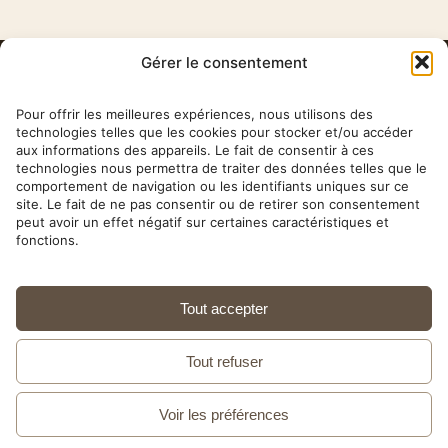
Gérer le consentement
HERBA
BARONA
Pour offrir les meilleures expériences, nous utilisons des
technologies telles que les cookies pour stocker et/ou accéder
aux informations des appareils. Le fait de consentir à ces
✉ contact@herbabarona.com
technologies nous permettra de traiter des données telles que le
comportement de navigation ou les identifiants uniques sur ce
site. Le fait de ne pas consentir ou de retirer son consentement
peut avoir un effet négatif sur certaines caractéristiques et
fonctions.
Nos conseils & articles →
Tout accepter
10 rue Théophile Roussel — 75012 Paris ·
01 43 42 43 80
· Mardi au samedi, 9h30–18h30 ·
Tout refuser
4,7/5 sur Google
Compléments alimentaires naturels depuis 2006
Voir les préférences
×
This shop is also available in
Mentions légales
·
Politique de confidentialité
·
CGV
View in English →