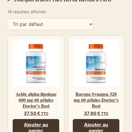
16 résultats affichés
Acide alpha-lipoïque
Bacopa Synapsa 320
600 mg 60 gélules
mg 60 gélules Doctor’s
Doctor’s Best
Best
37,50
€
37,90
€
TTC
TTC
Ajouter au
Ajouter au
panier
panier