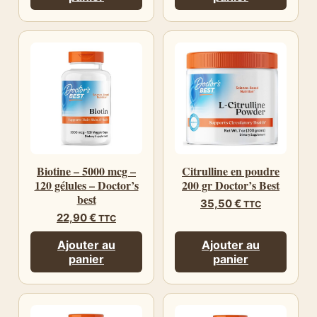
Biotine – 5000 mcg –
Citrulline en poudre
120 gélules – Doctor’s
200 gr Doctor’s Best
best
35,50
€
TTC
22,90
€
TTC
Ajouter au
Ajouter au
panier
panier