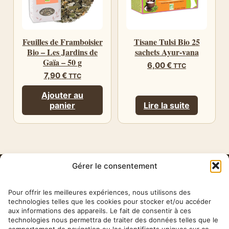
Feuilles de Framboisier
Tisane Tulsi Bio 25
Bio – Les Jardins de
sachets Ayur-vana
Gaïa – 50 g
6,00
€
TTC
7,90
€
TTC
Ajouter au
panier
Lire la suite
Gérer le consentement
HERBA
BARONA
Pour offrir les meilleures expériences, nous utilisons des
technologies telles que les cookies pour stocker et/ou accéder
aux informations des appareils. Le fait de consentir à ces
✉ contact@herbabarona.com
technologies nous permettra de traiter des données telles que le