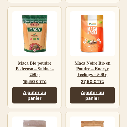
Maca Bio poudre
Maca Noire Bio en
Pederoso – Saldac –
Poudre – Energy
250 g
Feelings – 500 g
15,50
€
27,50
€
TTC
TTC
Ajouter au
Ajouter au
panier
panier